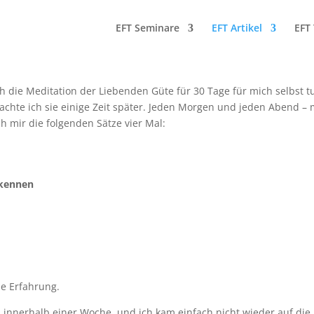
EFT Seminare
EFT Artikel
EFT 
 die Meditation der Liebenden Güte für 30 Tage für mich selbst tu
achte ich sie einige Zeit später. Jeden Morgen und jeden Abend 
 mir die folgenden Sätze vier Mal:
 kennen
e Erfahrung.
innerhalb einer Woche, und ich kam einfach nicht wieder auf die 