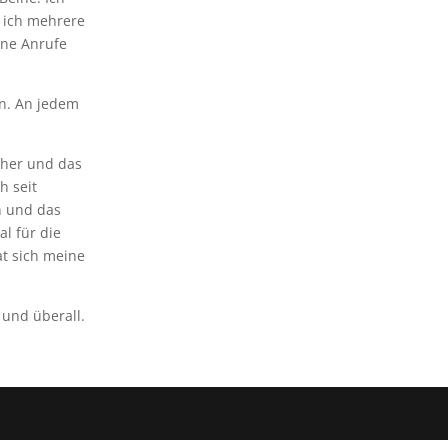
m ich mehrere
ine Anrufe
on. An jedem
 her und das
h seit
n und das
l für die
t sich meine
und überall.