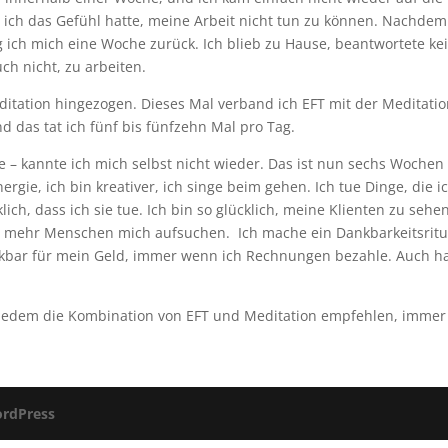
il ich das Gefühl hatte, meine Arbeit nicht tun zu können. Nachde
ich mich eine Woche zurück. Ich blieb zu Hause, beantwortete ke
h nicht, zu arbeiten.
ditation hingezogen. Dieses Mal verband ich EFT mit der Meditati
nd das tat ich fünf bis fünfzehn Mal pro Tag.
– kannte ich mich selbst nicht wieder. Das ist nun sechs Wochen
ergie, ich bin kreativer, ich singe beim gehen. Ich tue Dinge, die ic
ch, dass ich sie tue. Ich bin so glücklich, meine Klienten zu sehe
mehr Menschen mich aufsuchen. Ich mache ein Dankbarkeitsritua
nkbar für mein Geld, immer wenn ich Rechnungen bezahle. Auch ha
 jedem die Kombination von EFT und Meditation empfehlen, immer 
rdPress