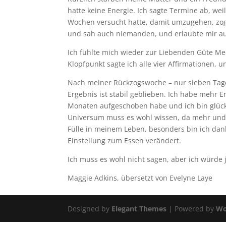
hatte keine Energie. Ich sagte Termine ab, we
Wochen versucht hatte, damit umzugehen, zog 
und sah auch niemanden, und erlaubte mir auc
Ich fühlte mich wieder zur Liebenden Güte Me
Klopfpunkt sagte ich alle vier Affirmationen, u
Nach meiner Rückzogswoche – nur sieben Tage 
Ergebnis ist stabil geblieben. Ich habe mehr En
Monaten aufgeschoben habe und ich bin glückli
Universum muss es wohl wissen, da mehr und 
Fülle in meinem Leben, besonders bin ich da
Einstellung zum Essen verändert.
Ich muss es wohl nicht sagen, aber ich würde
Maggie Adkins, übersetzt von Evelyne Laye
Designed by
Elegant Themes
| Powered by
Wo