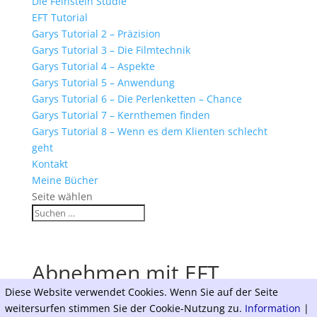
Die Feinstein Studie
EFT Tutorial
Garys Tutorial 2 – Präzision
Garys Tutorial 3 – Die Filmtechnik
Garys Tutorial 4 – Aspekte
Garys Tutorial 5 – Anwendung
Garys Tutorial 6 – Die Perlenketten – Chance
Garys Tutorial 7 – Kernthemen finden
Garys Tutorial 8 – Wenn es dem Klienten schlecht
geht
Kontakt
Meine Bücher
Seite wählen
Abnehmen mit EFT
Diese Website verwendet Cookies. Wenn Sie auf der Seite
weitersurfen stimmen Sie der Cookie-Nutzung zu.
Information
|
Designed by
Elegant Themes
| Powered by