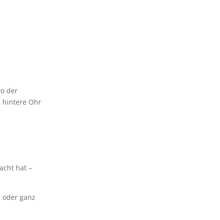
wo der
s hintere Ohr
acht hat –
n oder ganz