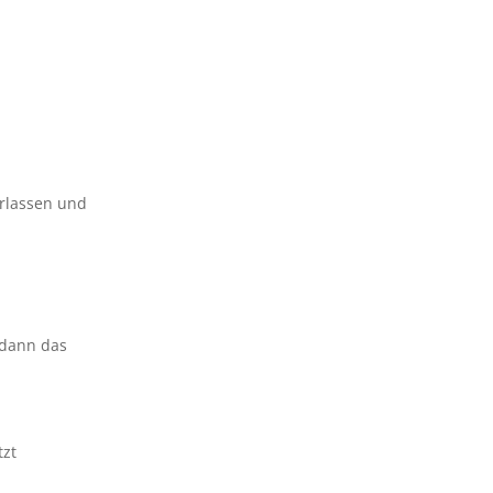
erlassen und
, dann das
tzt