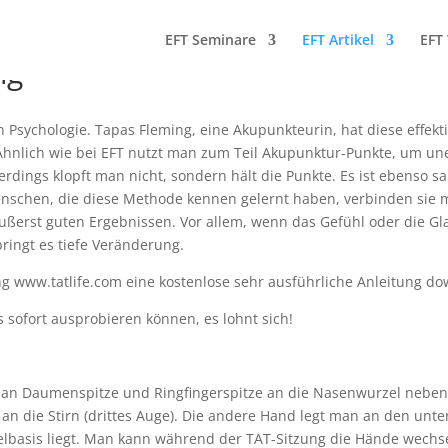
EFT Seminare
EFT Artikel
EFT 
ng
n Psychologie. Tapas Fleming, eine Akupunkteurin, hat diese effek
 Ähnlich wie bei EFT nutzt man zum Teil Akupunktur-Punkte, um u
rdings klopft man nicht, sondern hält die Punkte. Es ist ebenso s
enschen, die diese Methode kennen gelernt haben, verbinden sie m
äußerst guten Ergebnissen. Vor allem, wenn das Gefühl oder die G
bringt es tiefe Veränderung.
ng www.tatlife.com eine kostenlose sehr ausführliche Anleitung d
s sofort ausprobieren können, es lohnt sich!
 man Daumenspitze und Ringfingerspitze an die Nasenwurzel nebe
an die Stirn (drittes Auge). Die andere Hand legt man an den unte
elbasis liegt. Man kann während der TAT-Sitzung die Hände wechs