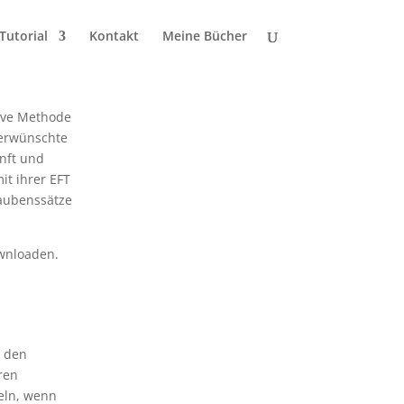
Tutorial
Kontakt
Meine Bücher
tive Methode
nerwünschte
anft und
it ihrer EFT
laubenssätze
ownloaden.
n den
ren
eln, wenn