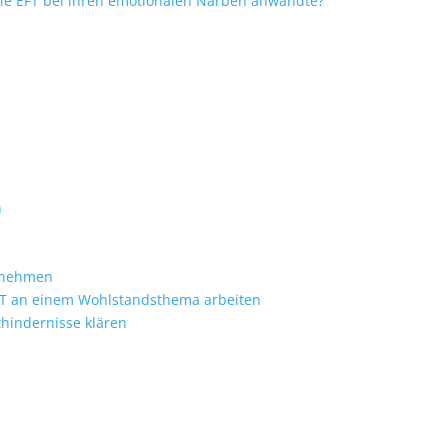
ie EFT bei ihren emotionalen Narben anwandte?
n
zunehmen
T an einem Wohlstandsthema arbeiten
hindernisse klären