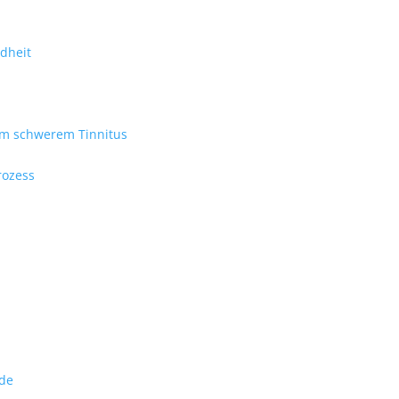
ndheit
em schwerem Tinnitus
rozess
ade