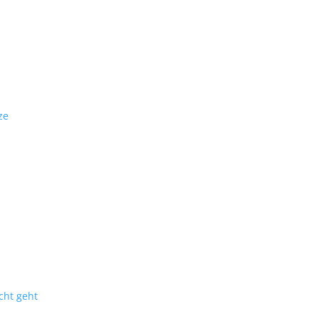
ze
cht geht