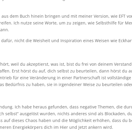
n aus dem Buch hinein bringen und mit meiner Version, wie EFT v
eifen. Ich nutze seine Worte, um zu zeigen, wie Selbsthilfe für M
kann.
afür, nicht die Weisheit und Inspiration eines Weisen wie Eckhart
rt, weil du akzeptierst, was ist, bist du frei von deinem Verstand
fen. Erst hörst du auf, dich selbst zu beurteilen, dann hörst du a
ntrieb für eine Veränderung in einer Partnerschaft ist vollständig
 das Bedürfnis zu haben, sie in irgendeiner Weise zu beurteilen od
bindung. Ich habe heraus gefunden, dass negative Themen, die dur
ch selbst“ ausgelöst wurden, nichts anderes sind als Blockaden, du
ss auf dieses Chaos haben und die Möglichkeit erhöhen, dass du 
nneren Energiekörpers dich im Hier und Jetzt ankern wird.