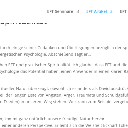
EFT Seminare
EFT Artikel
EFT 
piritualität
 durch einige seiner Gedanken und Überlegungen bezüglich der spi
ergetischen Psychologie. Abschießend sagt er…
hen EFT und praktischer Spiritualität. Ich glaube, dass EFT und die
ychologie das Potential haben, einen Anwender in einen klaren 
ritueller Natur überzeugt, obwohl ich es anders als David ausdrü
Teil der langen Liste von Ängsten, Ärger, Traumata und Schuldgefü
len Frieden) in unserem Weg stehen. Wer kann zum Beispiel vergeb
n, kommt ganz natürlich unsere freudige Natur hervor.
iner anderen Perspektive. Er leiht sich die Weisheit Eckhart Toll