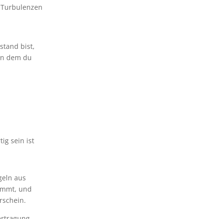
e Turbulenzen
stand bist,
 an dem du
ig sein ist
geln aus
ommt, und
rschein.
ertragung