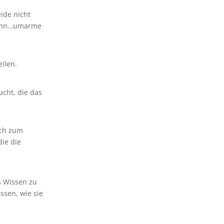
ide nicht
e ihn…umarme
ilen.
ucht, die das
uch zum
die die
s Wissen zu
ssen, wie sie