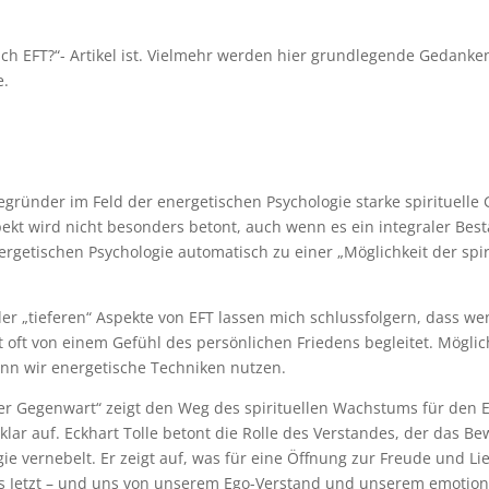
ich EFT?“- Artikel ist. Vielmehr werden hier grundlegende Gedanken
e.
e Begründer im Feld der energetischen Psychologie starke spirituell
kt wird nicht besonders betont, auch wenn es ein integraler Besta
nergetischen Psychologie automatisch zu einer „Möglichkeit der spir
er „tieferen“ Aspekte von EFT lassen mich schlussfolgern, dass we
ist oft von einem Gefühl des persönlichen Friedens begleitet. Mögli
wenn wir energetische Techniken nutzen.
 der Gegenwart“ zeigt den Weg des spirituellen Wachstums für den 
klar auf. Eckhart Tolle betont die Rolle des Verstandes, der das B
 vernebelt. Er zeigt auf, was für eine Öffnung zur Freude und Li
 das Jetzt – und uns von unserem Ego-Verstand und unserem emotio