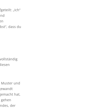
eteilt: „Ich“
und
zen
lbst“, dass du
vollständig
diesen
n Muster und
ngewandt
gemacht hat,
s gehen
andes, der