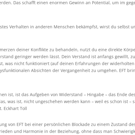
erden. Das schafft einen enormen Gewinn an Potential, um im ge
stes Verhalten in anderen Menschen bekämpfst, wirst du selbst u
rzen deiner Konflikte zu behandeln, nutzt du eine direkte Körpe
stand geringer werden lässt. Dein Verstand ist anfangs gewillt, 
t, was nicht funktioniert (auf deinen Erfahrungen der widerholten 
dysfunktionalen Absichten der Vergangenheit zu umgehen. EFT bri
nen ist, ist das Aufgeben von Widerstand – Hingabe – das Ende de
s, was ist, nicht ungeschehen werden kann – weil es schon ist – s
t. Eckhart Toll
tzung von EFT bei einer persönlichen Blockade zu einem Zustand de
s Frieden und Harmonie in der Beziehung, ohne dass man Schwierig