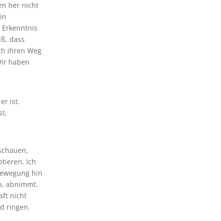
en her nicht
in
e Erkenntnis
iß, dass
ach ihren Weg
Wir haben
r ist.
st,
 schauen,
tieren. Ich
 Bewegung hin
en, abnimmt.
aft nicht
d ringen.