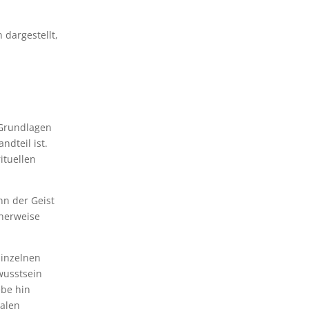
 dargestellt,
e Grundlagen
ndteil ist.
ituellen
nn der Geist
cherweise
Einzelnen
ewusstsein
ebe hin
nalen