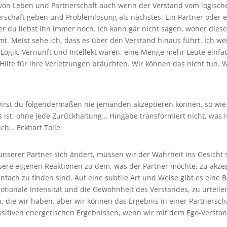
ät von Leben und Partnerschaft auch wenn der Verstand vom logisch
erschaft geben und Problemlösung als nächstes. Ein Partner oder e
r du liebst ihn immer noch. Ich kann gar nicht sagen, woher dies
. Meist sehe ich, dass es über den Verstand hinaus führt. Ich we
 Logik, Vernunft und Intellekt wären, eine Menge mehr Leute einf
ilfe für ihre Verletzungen bräuchten. Wir können das nicht tun. 
wirst du folgendermaßen nie jemanden akzeptieren können, so wie e
 ist, ohne jede Zurückhaltung… Hingabe transformiert nicht, was i
ich… Eckhart Tolle
serer Partner sich ändert, müssen wir der Wahrheit ins Gesicht
nsere eigenen Reaktionen zu dem, was der Partner möchte, zu akzep
infach zu finden sind. Auf eine subtile Art und Weise gibt es eine
otionale Intensität und die Gewohnheit des Verstandes, zu urteil
, die wir haben, aber wir können das Ergebnis in einer Partnersch
sitiven energetischen Ergebnissen, wenn wir mit dem Ego-Verstan