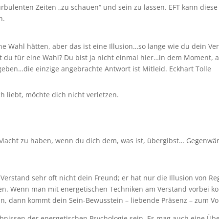
rbulenten Zeiten „zu schauen“ und sein zu lassen. EFT kann dies
n.
e Wahl hätten, aber das ist eine Illusion…so lange wie du dein Ver
 du für eine Wahl? Du bist ja nicht einmal hier…in dem Moment,
 geben…die einzige angebrachte Antwort ist Mitleid. Eckhart Tolle
h liebt, möchte dich nicht verletzen.
Macht zu haben, wenn du dich dem, was ist, übergibst… Gegenwärt
Verstand sehr oft nicht dein Freund; er hat nur die Illusion von Re
ten. Wenn man mit energetischen Techniken am Verstand vorbei k
nn, dann kommt dein Sein-Bewusstein – liebende Präsenz – zum Vo
gebnissen der energetischen Psychologie sein. Es mag auch eine Üb