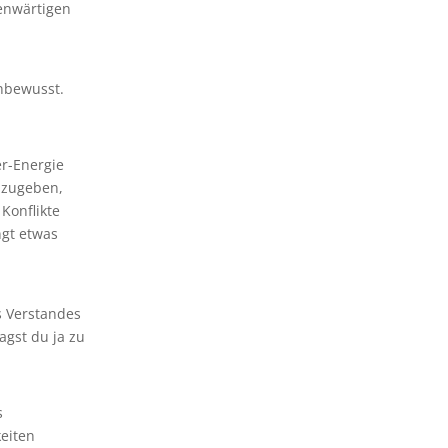
genwärtigen
nbewusst.
r-Energie
zuzugeben,
Konflikte
ngt etwas
s Verstandes
agst du ja zu
s
keiten