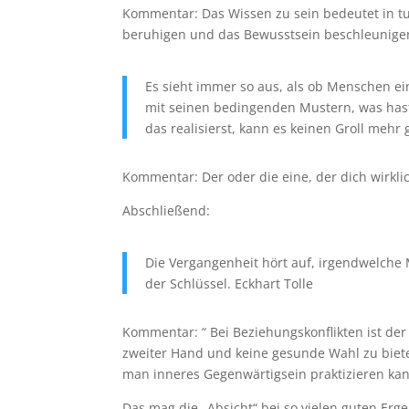
Kommentar: Das Wissen zu sein bedeutet in tu
beruhigen und das Bewusstsein beschleunige
Es sieht immer so aus, als ob Menschen ein
mit seinen bedingenden Mustern, was hast
das realisierst, kann es keinen Groll mehr
Kommentar: Der oder die eine, der dich wirklic
Abschließend:
Die Vergangenheit hört auf, irgendwelche 
der Schlüssel. Eckhart Tolle
Kommentar: “ Bei Beziehungskonflikten ist der 
zweiter Hand und keine gesunde Wahl zu bie
man inneres Gegenwärtigsein praktizieren ka
Das mag die „Absicht“ bei so vielen guten Er