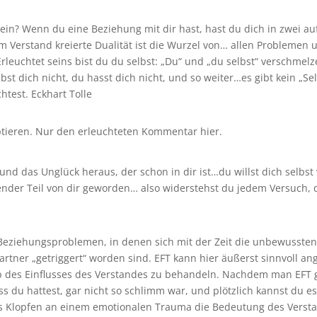
in? Wenn du eine Beziehung mit dir hast, hast du dich in zwei aufg
m Verstand kreierte Dualität ist die Wurzel von… allen Problemen 
rleuchtet seins bist du du selbst: „Du“ und „du selbst“ verschmel
bst dich nicht, du hasst dich nicht, und so weiter…es gibt kein „Se
htest. Eckhart Tolle
tieren. Nur den erleuchteten Kommentar hier.
d das Unglück heraus, der schon in dir ist…du willst dich selbst 
ender Teil von dir geworden… also widerstehst du jedem Versuch, 
 Beziehungsproblemen, in denen sich mit der Zeit die unbewusste
rtner „getriggert“ worden sind. EFT kann hier äußerst sinnvoll a
b des Einflusses des Verstandes zu behandeln. Nachdem man EFT 
ss du hattest, gar nicht so schlimm war, und plötzlich kannst du e
ches Klopfen an einem emotionalen Trauma die Bedeutung des Verst