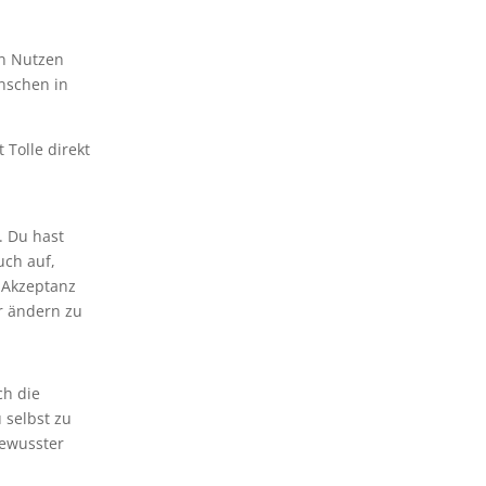
on Nutzen
enschen in
 Tolle direkt
. Du hast
uch auf,
e Akzeptanz
er ändern zu
ch die
 selbst zu
bewusster