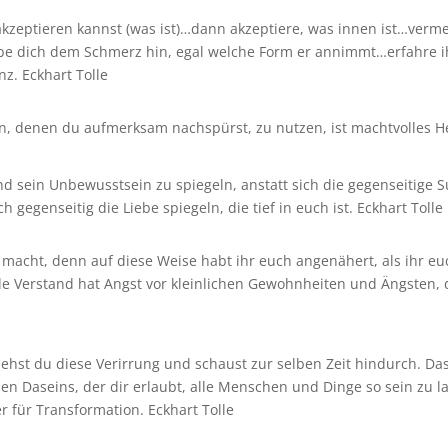
zeptieren kannst (was ist)…dann akzeptiere, was innen ist…verme
be dich dem Schmerz hin, egal welche Form er annimmt…erfahr
nz. Eckhart Tolle
, denen du aufmerksam nachspürst, zu nutzen, ist machtvolles He
d sein Unbewusstsein zu spiegeln, anstatt sich die gegenseitige S
 gegenseitig die Liebe spiegeln, die tief in euch ist. Eckhart Tolle
macht, denn auf diese Weise habt ihr euch angenähert, als ihr e
de Verstand hat Angst vor kleinlichen Gewohnheiten und Ängsten, 
siehst du diese Verirrung und schaust zur selben Zeit hindurch. Da
en Daseins, der dir erlaubt, alle Menschen und Dinge so sein zu la
r für Transformation. Eckhart Tolle